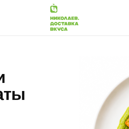
и
аты